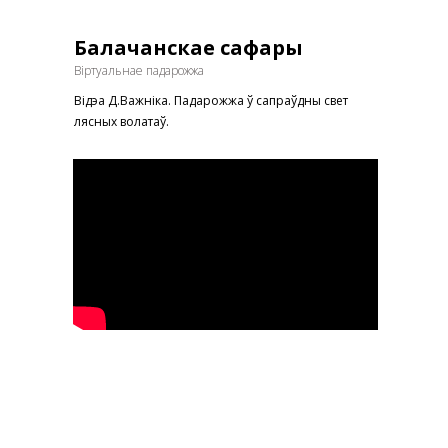
Балачанскае сафары
Віртуальнае падарожжа
Відэа Д.Важніка. Падарожжа ў сапраўдны свет
лясных волатаў.