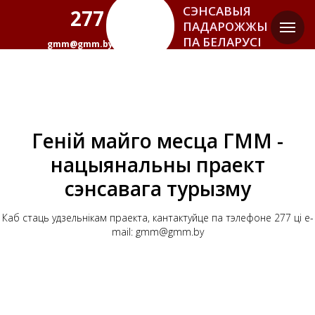
СЭНСАВЫЯ
277
ПАДАРОЖЖЫ
ПА БЕЛАРУСІ
gmm@gmm.by
Геній майго месца ГММ -
нацыянальны праект
ры
сэнсавага турызму
Каб стаць удзельнікам праекта, кантактуйце па тэлефоне
2
77 ці e-
Падарожжы, вобразы, тэксты, звязаныя са
mail:
gmm@gmm.by
слаўнымі людзьмі - геніямі нашых месцаў