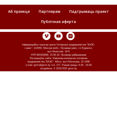
Аб праекце
Партнерам
Падтрымаць праект
Публічная аферта
Інфармацыйны турысцкі центр Унітарнага прадпрыемства "БАЭС-
сэрвіс", 222850, Мінская вобл., Пухавіцкі раён, г.п.Рудзенск,
вул.Ленінская, 16-9
УНП 691943648, 15.06.19, Пухавіцкі райвыканкам
Распрацоўка сайта: Навукова-вытворчае унітарнае
прадпрыемства "БАЭС", Мінск, вул.Платонава, 22-1008
e-mail:
gmm@gmm.by
тэл.
277. Рэжым працы: 8.00 - 20.00
штодзённа, © 2019-2021 gmm.by